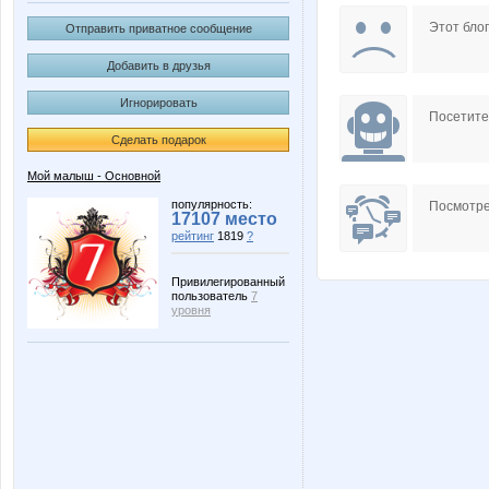
Mansurik
Nathali
Этот блог
Отправить приватное сообщение
Добавить в друзья
Игнорировать
or-ange
бэста
Посетит
Сделать подарок
Мой малыш - Основной
Мочалова Наталия
МЯСН
популярность:
Посмотре
17107 место
рейтинг
1819
?
Привилегированный
пользователь
7
уровня