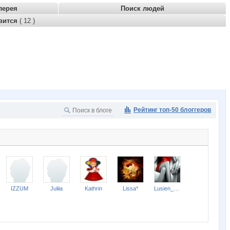
лерея
Поиск людей
вится
( 12 )
Рейтинг топ-50 блоггеров
IZZUM
Juliia
Kathrin
Lissa*
Lusien_send