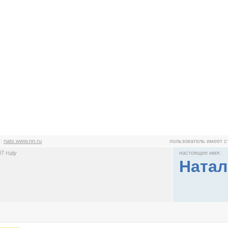
с
:
nats.www.nn.ru
пользователь имеет 
7 году
настоящее имя:
Натал