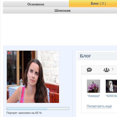
Блог
( 0 )
Основное
Шпионаж
Блог
7
*Алмера*
*АЛИСК
Посмотреть ещё
Портрет заполнен на 65 %