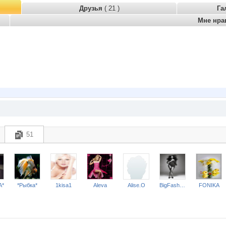
Друзья
( 21 )
Га
Мне нра
51
А*
*Рыбка*
1kisa1
Aleva
Alise.O
BigFashion
FONIKA